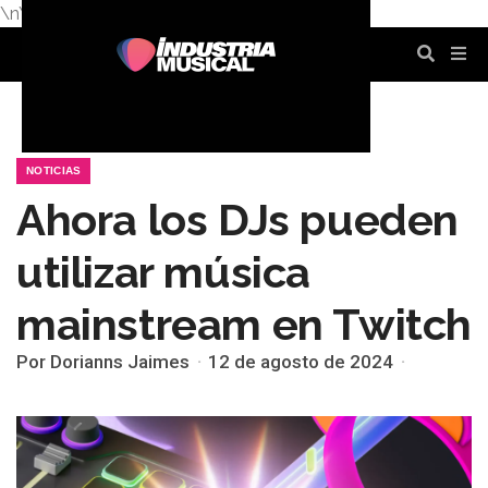
\n
\n
\n
\n
\n
\n
NOTICIAS
Ahora los DJs pueden
utilizar música
mainstream en Twitch
Por Dorianns Jaimes
12 de agosto de 2024