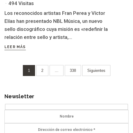
494 Visitas
Los reconocidos artistas Fran Perea y Víctor
Elías han presentado NBL Música, un nuevo
sello discográfico cuya misión es «redefinir la
relación entre sello y artista,...
LEER MÁS
Paginación
1
2
…
338
Siguientes
de
entradas
Newsletter