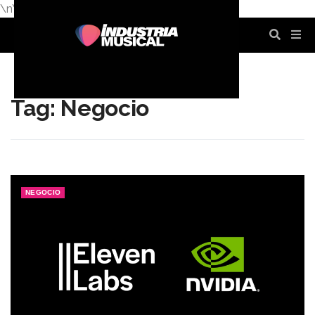
\n
\n
\n
\n
\n
\n
Tag: Negocio
NEGOCIO