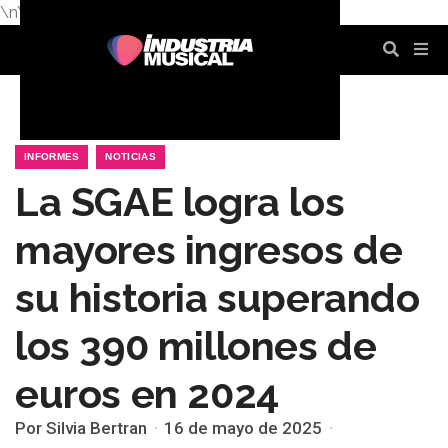
\n
\n
\n
\n
\n
\n
INFORMES
NOTICIAS
La SGAE logra los
mayores ingresos de
su historia superando
los 390 millones de
euros en 2024
Por Silvia Bertran
16 de mayo de 2025