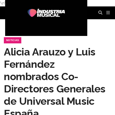
\n
\n
\n
\n
\n
\n
NOTICIAS
Alicia Arauzo y Luis
Fernández
nombrados Co-
Directores Generales
de Universal Music
España