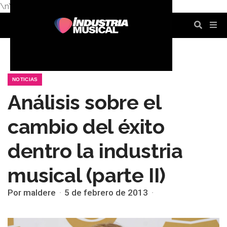
\n
\n
\n
\n
\n
\n
NOTICIAS
Análisis sobre el
cambio del éxito
dentro la industria
musical (parte II)
Por maldere
5 de febrero de 2013