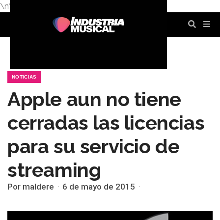
\n
\n
\n
\n
\n
\n
NOTICIAS
Apple aun no tiene
cerradas las licencias
para su servicio de
streaming
Por maldere
6 de mayo de 2015