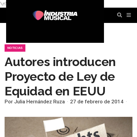
\n
\n
\n
\n
\n
\n
NOTICIAS
Autores introducen
Proyecto de Ley de
Equidad en EEUU
Por Julia Hernández Ruza
27 de febrero de 2014