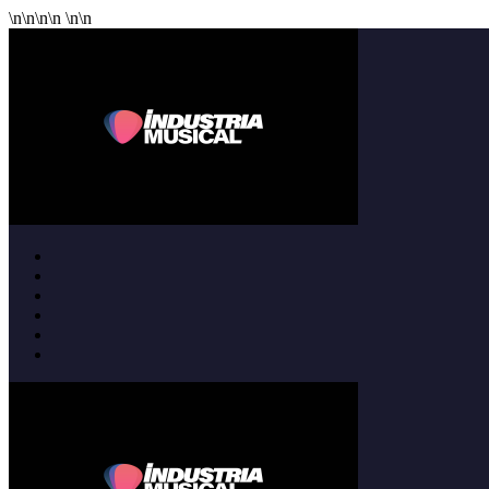
\n
\n
\n
\n
\n
\n