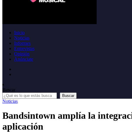
Inicio
Noticias
Informes
Entrevistas
Opinión
Anúnciate
Buscar
Buscar
Noticias
Bandsintown amplía la integraci
aplicación