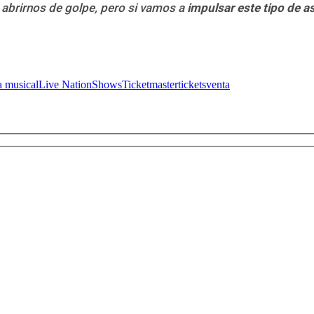
abrirnos de golpe, pero si vamos a
impulsar este tipo de 
a musical
Live Nation
Shows
Ticketmaster
tickets
venta