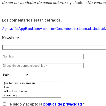
de ser un vendedor de canal abierto.
» y añade: «
No vamos 
Los comentarios están cerrados.
Aplicación
App
Bandsintown
boletos
Conciertos
directo
entradas
industri
Newsletter
He leído y acepto la
política de privacidad
*