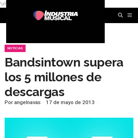
\n
\n
\n
\n
\n
\n
NOTICIAS
Bandsintown supera
los 5 millones de
descargas
Por angelnavas
17 de mayo de 2013