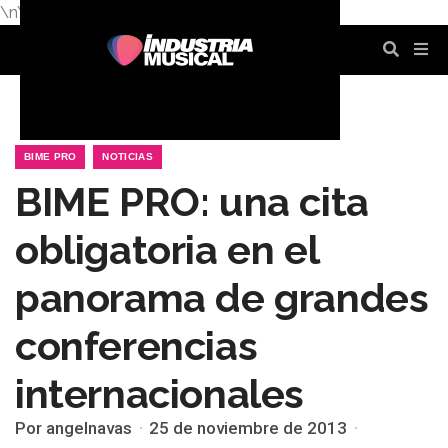
\n
\n
\n
\n
\n
\n
BIME PRO
NOTICIAS
BIME PRO: una cita
obligatoria en el
panorama de grandes
conferencias
internacionales
Por angelnavas
25 de noviembre de 2013