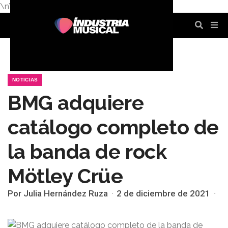
\n
\n
\n
\n
\n
\n
NOTICIAS
BMG adquiere
catálogo completo de
la banda de rock
Mötley Crüe
Por Julia Hernández Ruza
2 de diciembre de 2021