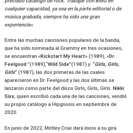
preciado catálogo de rock. Trabajar con BMG en
cualquier capacidad, ya sea en la parte editorial o de
música grabada, siempre ha sido una gran
experiencia»
.
Entre las muchas canciones populares de la banda,
que ha sido nominada al Grammy en tres ocasiones,
se encuentran «
Kickstart My Heart»
(1989), «
Dr.
Feelgood
”(1989),“
Wild Side”
(1987) y
“
Girls, Girls,
Girls
”
(1987), las dos primeras de las cuales
aparecieron en Dr. Feelgood y las dos últimas se
lanzaron como parte del disco Girls, Girls, Girls.
Nikki
Sixx
, quien escribió cada una de las canciones, vendió
su propio catálogo a Hipgnosis en septiembre de
2020.
En junio de 2022, Mötley Crüe dará inicio a su gira