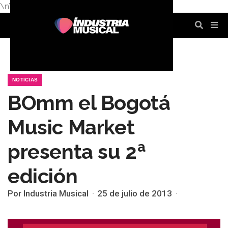
\n
\n
\n
\n
\n
\n
NOTICIAS
BOmm el Bogotá
Music Market
presenta su 2ª
edición
Por Industria Musical
25 de julio de 2013