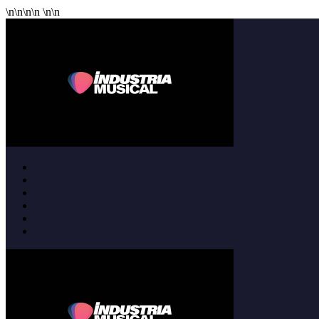
\n
\n
\n
\n
\n
\n