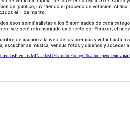
eso de votación popular de los Premios MIN 2017. Como ya 
́n del público, invirtiendo el proceso de votación. Al final
licados el 1 de marzo.
 todos esos semifinalistas a los 5 nominados de cada catego
era vez será retransmitida en directo por
Flooxer
, el nue
ombre de usuario a la web de los premios y votar hasta a 5 a
a, escuchar su música, ver sus fotos y diseños y acceder a 
Premios
Premios MIN
sellos
UFI
Unión Fonográfica Independiente
votac