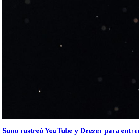
Suno rastreó YouTube y Deezer para entre