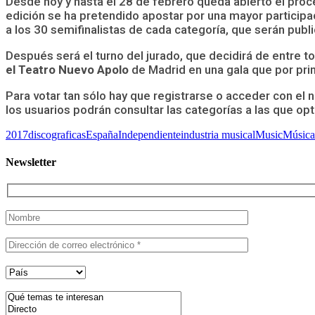
Desde hoy y hasta el 28 de febrero queda abierto el proc
edición se ha pretendido apostar por una mayor participacio
a los 30 semifinalistas de cada categoría, que serán pub
Después será el turno del jurado, que decidirá de entre
el Teatro Nuevo Apolo
de Madrid en una gala que por prim
Para votar tan sólo hay que registrarse o acceder con el n
los usuarios podrán consultar las categorías a las que opt
2017
discograficas
España
Independiente
industria musical
Music
Música
Newsletter