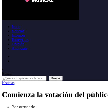
Inicio
Noticias
Informes
Entrevistas
Opinión
Anúnciate
Buscar
Buscar
Noticias
Comienza la votación del públi
Por armando