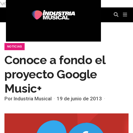
\n
\n
\n
\n
\n
\n
NOTICIAS
Conoce a fondo el
proyecto Google
Music+
Por Industria Musical
19 de junio de 2013