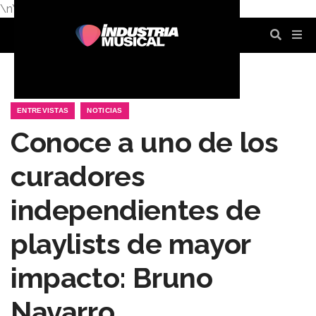
\n
\n
\n
\n
\n
\n
ENTREVISTAS
NOTICIAS
Conoce a uno de los
curadores
independientes de
playlists de mayor
impacto: Bruno
Navarro