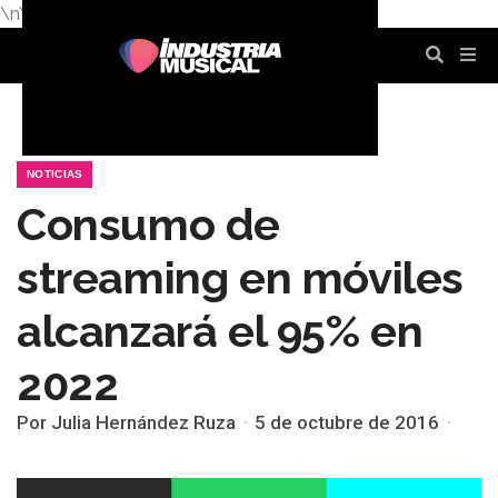
\n
\n
\n
\n
\n
\n
NOTICIAS
Consumo de
streaming en móviles
alcanzará el 95% en
2022
Por Julia Hernández Ruza
5 de octubre de 2016