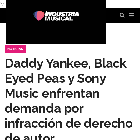
\n
\n
\n
\n
\n
\n
NOTICIAS
Daddy Yankee, Black
Eyed Peas y Sony
Music enfrentan
demanda por
infracción de derecho
de autor