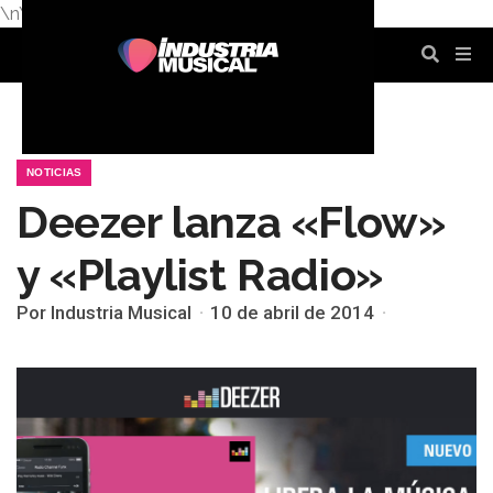
\n
\n
\n
\n
\n
\n
NOTICIAS
Deezer lanza «Flow»
y «Playlist Radio»
Por Industria Musical
10 de abril de 2014