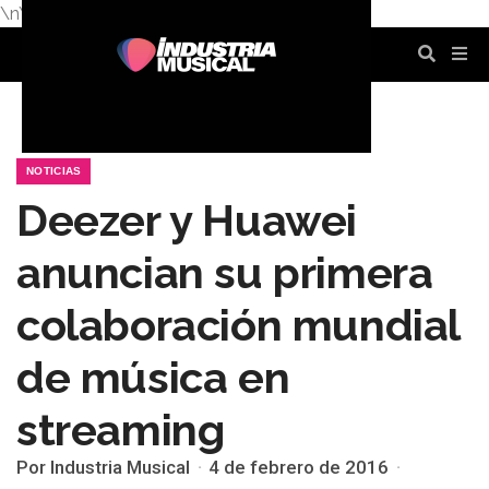
\n
\n
\n
\n
\n
\n
NOTICIAS
Deezer y Huawei
anuncian su primera
colaboración mundial
de música en
streaming
Por Industria Musical
4 de febrero de 2016