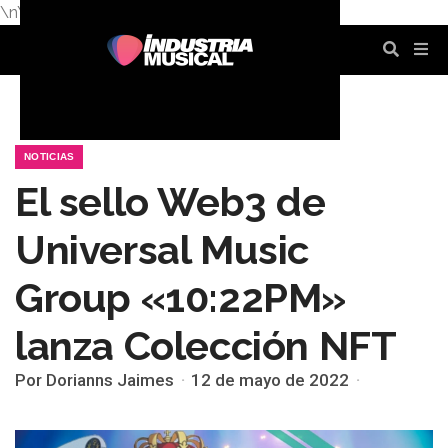
\n
\n
\n
\n
\n
\n
NOTICIAS
El sello Web3 de
Universal Music
Group «10:22PM»
lanza Colección NFT
Por Dorianns Jaimes
12 de mayo de 2022