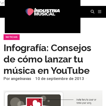
\n
\n
\n
\n
\n
\n
NOTICIAS
Infografía: Consejos
de cómo lanzar tu
música en YouTube
Por angelnavas
10 de septiembre de 2013