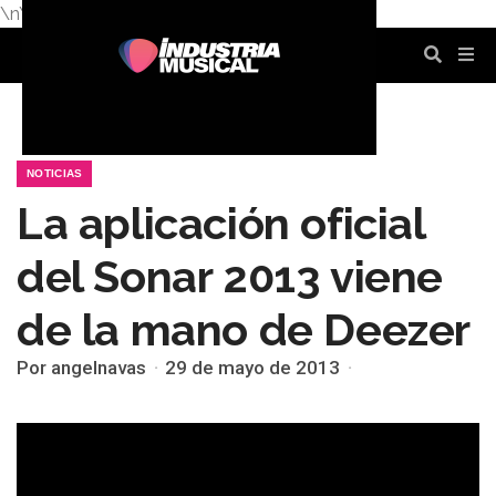
\n
\n
\n
\n
\n
\n
NOTICIAS
La aplicación oficial
del Sonar 2013 viene
de la mano de Deezer
Por angelnavas
29 de mayo de 2013