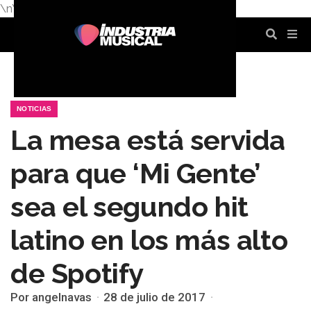
\n
\n
\n
\n
\n
\n
NOTICIAS
La mesa está servida
para que ‘Mi Gente’
sea el segundo hit
latino en los más alto
de Spotify
Por angelnavas
28 de julio de 2017