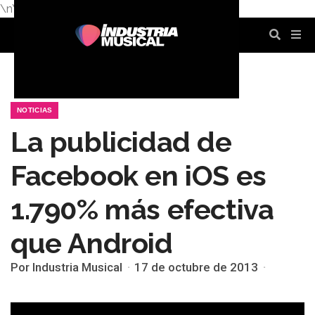
\n
\n
\n
\n
\n
\n
NOTICIAS
La publicidad de
Facebook en iOS es
1.790% más efectiva
que Android
Por Industria Musical
17 de octubre de 2013