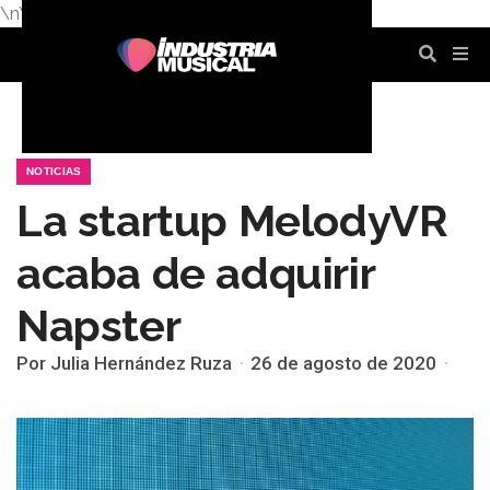
\n
\n
\n
\n
\n
\n
NOTICIAS
La startup MelodyVR
acaba de adquirir
Napster
Por Julia Hernández Ruza
26 de agosto de 2020