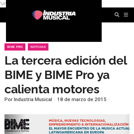
\n
\n
\n
\n
\n
\n
BIME PRO
NOTICIAS
La tercera edición del
BIME y BIME Pro ya
calienta motores
Por Industria Musical
18 de marzo de 2015