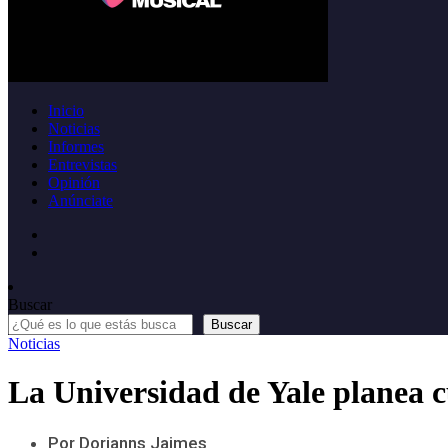
Inicio
Noticias
Informes
Entrevistas
Opinión
Anúnciate
Buscar
Buscar
Noticias
La Universidad de Yale planea c
Por Dorianns Jaimes