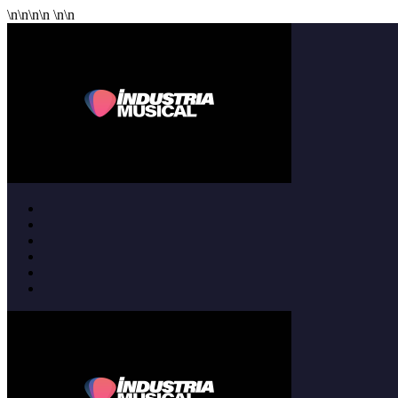
\n
\n
\n
\n
\n
\n