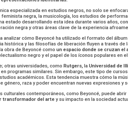
émica especializada en estudios negros, no solo se enfocar
 feminista negra, la musicología, los estudios de perform
 ha estado desarrollando esta idea durante varios años, co
beración negra y otras áreas clave de la experiencia afroa
a analizar cómo Beyoncé ha utilizado el formato del álbum
tórica y las filosofías de liberación fluyen a través de la
rá la obra de Beyoncé como
un espacio donde se cruzan el ac
electualismo negro y el papel de los íconos populares en el
e; otras universidades, como
Rutgers,
la
Universidad de Il
al en programas similares. Sin embargo, este tipo de curso
estudios académicos. Esta tendencia muestra cómo la mú
género, raza y poder encuentran nuevas expresiones y se e
os culturales contemporáneos, como Beyoncé, puede abrir 
r transformador del arte
y su impacto en la sociedad actua