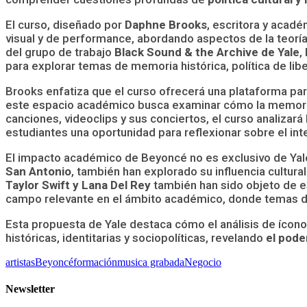
El curso, diseñado por
Daphne Brooks
, escritora y acad
visual y de performance, abordando aspectos de la teoría
del grupo de trabajo
Black Sound & the Archive de Yale
,
para explorar temas de memoria histórica, política de li
Brooks enfatiza que el curso ofrecerá una plataforma par
este espacio académico busca examinar cómo la memoria his
canciones, videoclips y sus conciertos, el curso analiza
estudiantes una oportunidad para reflexionar sobre el int
El impacto académico de Beyoncé no es exclusivo de Yal
San Antonio
, también han explorado su influencia cultur
Taylor Swift y Lana Del Rey
también han sido objeto de 
campo relevante en el ámbito académico, donde temas de 
Esta propuesta de Yale destaca cómo el análisis de ícon
históricas, identitarias y sociopolíticas, revelando
el pode
artistas
Beyoncé
formación
musica grabada
Negocio
Newsletter