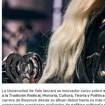
La Universidad de Yale lanzará un innovador curso sobre
a la Tradición Radical, Historia, Cultura, Teoría y Políti
carrera de Beyoncé desde su álbum debut hasta su más rec
comprender cuestiones profundas de
política cultural 