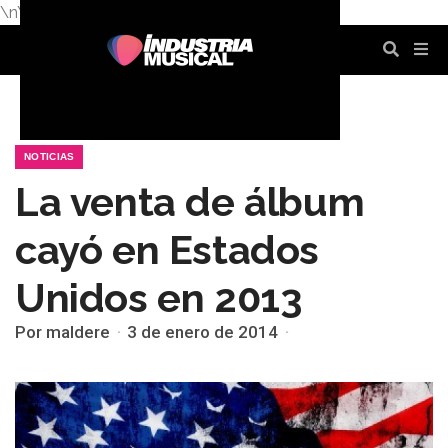
\n
\n
\n
\n
\n
\n
NOTICIAS
La venta de álbum
cayó en Estados
Unidos en 2013
Por maldere
3 de enero de 2014