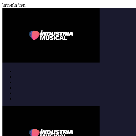
\n
\n
\n
\n
\n
\n