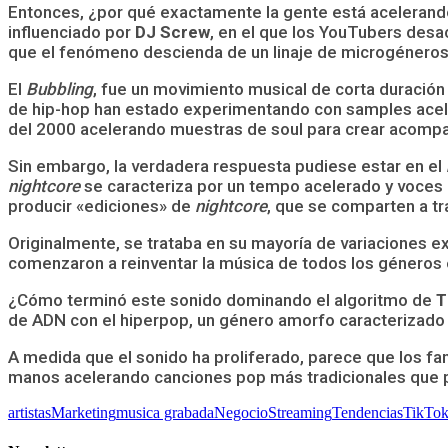
Entonces, ¿por qué exactamente la gente está acelerando 
influenciado por
DJ Screw
, en el que los YouTubers desa
que el fenómeno descienda de un linaje de microgéneros 
El
Bubbling
, fue un movimiento musical de corta duración 
de hip-hop han estado experimentando con samples aceler
del 2000 acelerando muestras de soul para crear acompa
Sin embargo, la verdadera respuesta pudiese estar en el
nightcore
se caracteriza por un tempo acelerado y voces 
producir «ediciones» de
nightcore
, que se comparten a t
Originalmente, se trataba en su mayoría de variaciones e
comenzaron a reinventar la música de todos los géneros e
¿Cómo terminó este sonido dominando el algoritmo de
T
de ADN con el hiperpop, un género amorfo caracterizado po
A medida que el sonido ha proliferado, parece que los fan
manos acelerando canciones pop más tradicionales que po
artistas
Marketing
musica grabada
Negocio
Streaming
Tendencias
TikTo