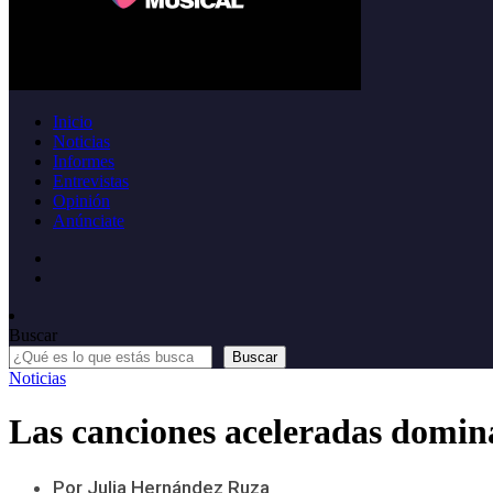
Inicio
Noticias
Informes
Entrevistas
Opinión
Anúnciate
Buscar
Buscar
Noticias
Las canciones aceleradas domina
Por Julia Hernández Ruza