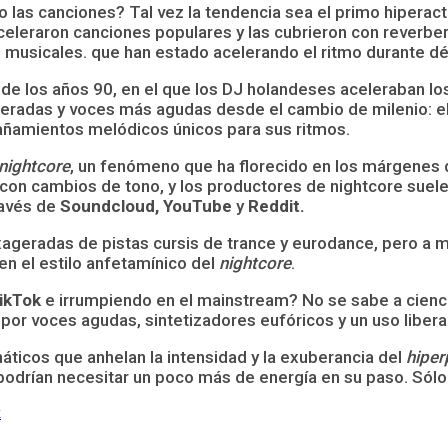
las canciones? Tal vez la tendencia sea el primo hiperact
celeraron canciones populares y las cubrieron con reverb
musicales. que han estado acelerando el ritmo durante dé
de los años 90, en el que los DJ holandeses aceleraban los
adas y voces más agudas desde el cambio de milenio: el e
ñamientos melódicos únicos para sus ritmos.
nightcore
, un fenómeno que ha florecido en los márgenes d
con cambios de tono, y los productores de nightcore suelen
ravés de
Soundcloud, YouTube
y
Reddit.
xageradas de pistas cursis de trance y eurodance, pero a m
n el estilo anfetamínico del
nightcore
.
ikTok
e irrumpiendo en el mainstream? No se sabe a ciencia
r voces agudas, sintetizadores eufóricos y un uso liberal 
áticos que anhelan la intensidad y la exuberancia del
hipe
drían necesitar un poco más de energía en su paso. Sólo 
k