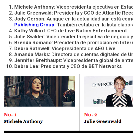
Michele Anthony:
Vicepresidenta ejecutiva en Est
Julie Greenwald:
Presidenta y COO de
Atlantic Rec
Jody Gerson:
Aunque en la actualidad aun está co
Publishing Group
. También estaba en la lista elabor
Kathy Willard:
CFO de
Live Nation Entertainment
Julie Swilder:
Vicepresidenta ejecutiva de negocio 
Brenda Romano:
Presidenta de promoción en
Inte
Debra Rathwell:
Vicepresidenta de
AEG Live
Amanda Marks:
Directora de cuentas digitales de
Un
Jennifer Breithaupt:
Vicepresidenta global de entr
Debra Lee:
Presidenta y CEO de
BET Networks