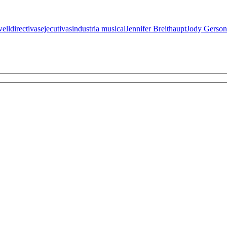
ell
directivas
ejecutivas
industria musical
Jennifer Breithaupt
Jody Gerson