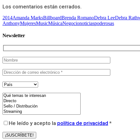
Los comentarios están cerrados.
2014
Amanda Marks
Billboard
Brenda Romano
Debra Lee
Debra Rathw
Anthony
Mujeres
Music
Música
Negocio
noticias
poderosas
Newsletter
He leído y acepto la
política de privacidad
*