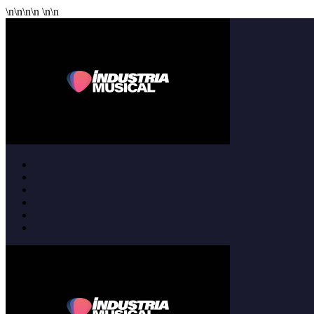
\n
\n
\n
\n
\n
\n