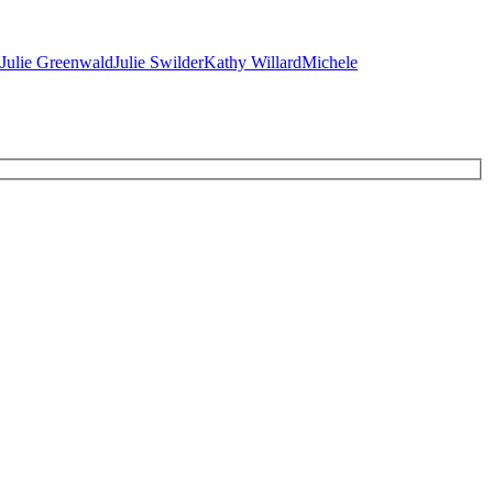
Julie Greenwald
Julie Swilder
Kathy Willard
Michele