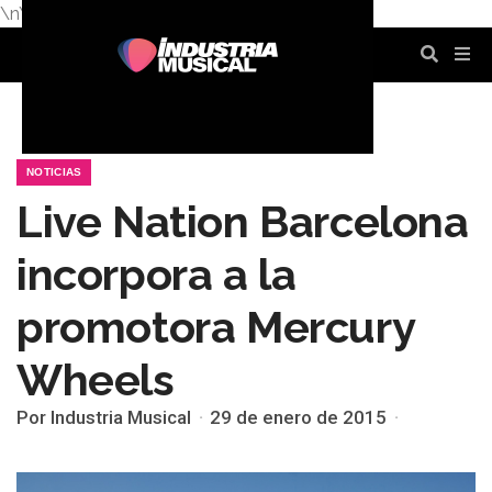
\n
\n
\n
\n
\n
\n
NOTICIAS
Live Nation Barcelona
incorpora a la
promotora Mercury
Wheels
Por Industria Musical
29 de enero de 2015