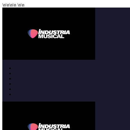
\n
\n
\n
\n
\n
\n