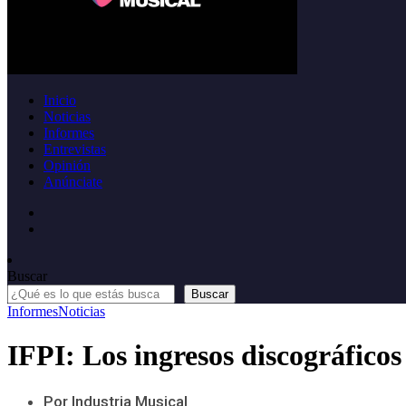
Inicio
Noticias
Informes
Entrevistas
Opinión
Anúnciate
Buscar
Buscar
Informes
Noticias
IFPI: Los ingresos discográficos 
Por Industria Musical