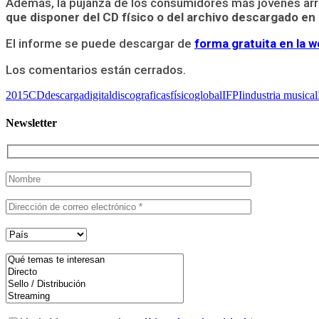
Además, la pujanza de los consumidores más jóvenes arro
que disponer del CD físico o del archivo descargado en
El informe se puede descargar de
forma gratuita en la w
Los comentarios están cerrados.
2015
CD
descarga
digital
discograficas
físico
global
IFPI
industria musical
Newsletter