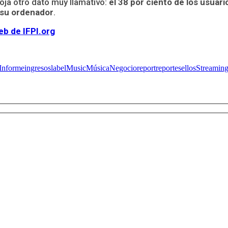
ja otro dato muy llamativo:
el 38 por ciento de los usuar
 su ordenador
.
eb de IFPI.org
Informe
ingresos
label
Music
Música
Negocio
report
reporte
sellos
Streamin