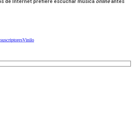
ios de Internet prefiere escuchar música
online
antes
g
suscriptores
Vinilo