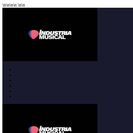
\n
\n
\n
\n
\n
\n