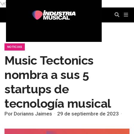
\n
\n
\n
\n
\n
\n
NOTICIAS
Music Tectonics
nombra a sus 5
startups de
tecnología musical
Por Dorianns Jaimes
29 de septiembre de 2023