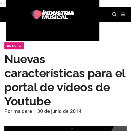
\n
\n
\n
\n
\n
\n
NOTICIAS
Nuevas
características para el
portal de vídeos de
Youtube
Por maldere
30 de junio de 2014