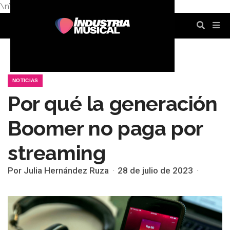
\n
\n
\n
\n
\n
\n
NOTICIAS
Por qué la generación
Boomer no paga por
streaming
Por Julia Hernández Ruza
28 de julio de 2023