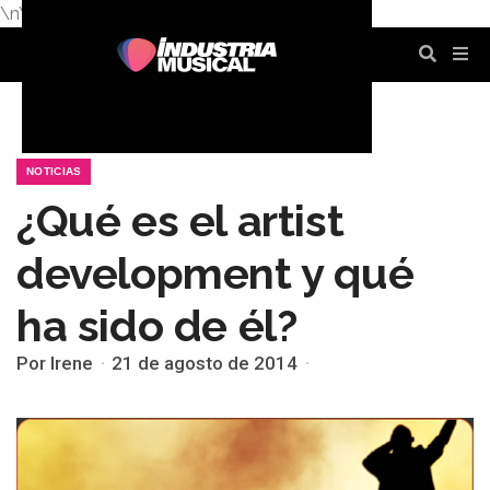
\n
\n
\n
\n
\n
\n
NOTICIAS
¿Qué es el artist
development y qué
ha sido de él?
Por Irene
21 de agosto de 2014