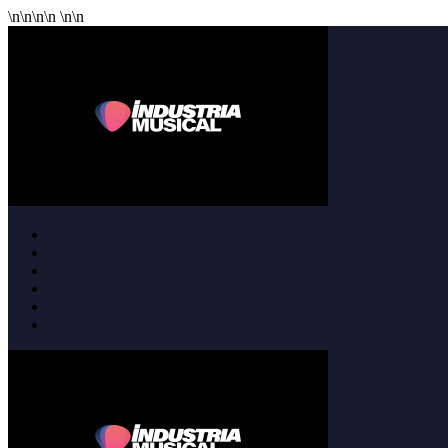
\n
\n
\n
\n
\n
\n