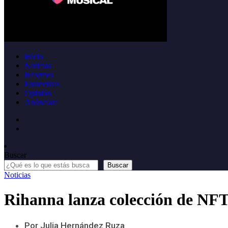
Inicio
Noticias
Informes
Entrevistas
Opinión
Anúnciate
Buscar
Buscar
Noticias
Rihanna lanza colección de NFTs
Por Julia Hernández Ruza