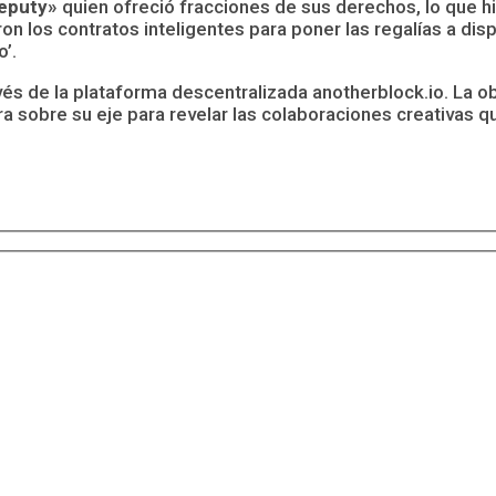
eputy»
quien ofreció fracciones de sus derechos, lo que hiz
n los contratos inteligentes para poner las regalías a dis
’.
vés de la plataforma descentralizada anotherblock.io. La o
 sobre su eje para revelar las colaboraciones creativas qu