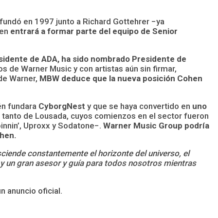
 fundó en 1997 junto a Richard Gottehrer −ya
hen
entrará a formar parte del equipo de Senior
esidente de ADA, ha sido nombrado Presidente de
s de Warner Music y con artistas aún sin firmar,
 de Warner,
MBW deduce que la nueva posición Cohen
én fundara
CyborgNest
y que se haya convertido en
uno
s tanto de Lousada, cuyos comienzos en el sector fueron
innin’, Uproxx y Sodatone−.
Warner Music Group podría
ohen.
sciende constantemente el horizonte del universo, el
 y un gran asesor y guía para todos nosotros mientras
 anuncio oficial.