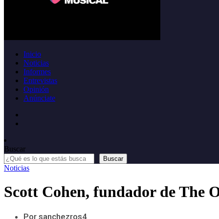
Inicio
Noticias
Informes
Entrevistas
Opinión
Anúnciate
Buscar
Buscar
Noticias
Scott Cohen, fundador de The O
Por sanchezros4