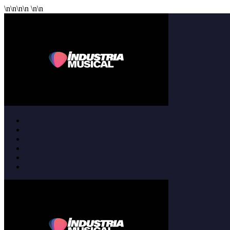
\n
\n
\n
\n
\n
\n