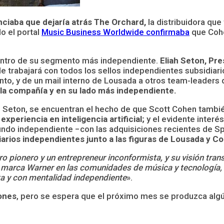
iaba que dejaría atrás The Orchard,
la distribuidora que
o el portal
Music Business Worldwide confirmaba
que Co
ntro de su segmento más independiente.
Eliah Seton, Pr
 trabajará con todos los sellos independientes subsidiario
to, y de un mail interno de Lousada a otros team-leaders
 la compañía y en su lado más independiente.
 Seton, se encuentran el hecho de que Scott Cohen tambi
experiencia en inteligencia artificial;
y el evidente interé
undo independiente −con las adquisiciones recientes de Sp
iarios independientes junto a las figuras de Lousada y C
o pionero y un entrepreneur inconformista, y su visión tran
la marca Warner en las comunidades de música y tecnología,
a y con mentalidad independiente
».
ones
, pero se espera que el próximo mes se produzca algún