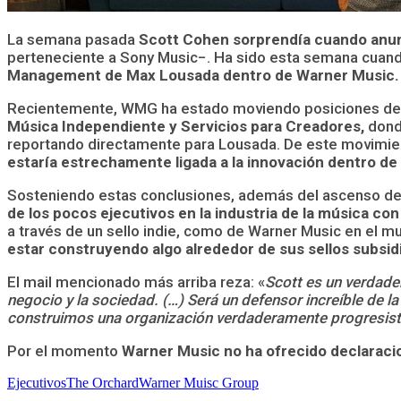
La semana pasada
Scott Cohen sorprendía cuando anunc
perteneciente a Sony Music−. Ha sido esta semana cuand
Management de Max Lousada dentro de Warner Music.
Recientemente, WMG ha estado moviendo posiciones de
Música Independiente y Servicios para Creadores,
donde
reportando directamente para Lousada. De este movimien
estaría estrechamente ligada a la innovación dentro de
Sosteniendo estas conclusiones, además del ascenso de
de los pocos ejecutivos en la industria de la música con 
a través de un sello indie, como de Warner Music en el m
estar construyendo algo alrededor de sus sellos subsid
El mail mencionado más arriba reza: «
Scott es un verdader
negocio y la sociedad. (…) Será un defensor increíble de 
construimos una organización verdaderamente progresist
Por el momento
Warner Music no ha ofrecido declaraci
Ejecutivos
The Orchard
Warner Muisc Group