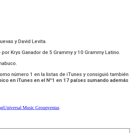
uevas y David Levita.
yado por Krys Ganador de 5 Grammy y 10 Grammy Latino.
Chabuco.
mo número 1 en la listas de iTunes y consiguió también
bico en iTunes en el Nº1 en 17 países sumando además
ng
Universal Music Group
ventas