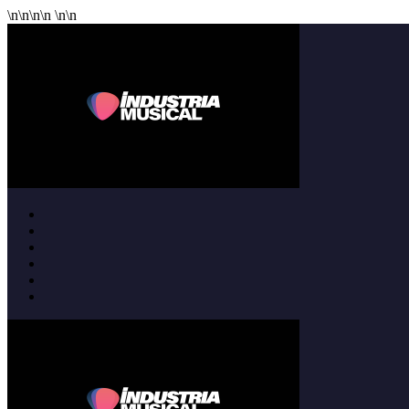
\n
\n
\n
\n
\n
\n