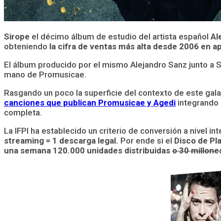
Sirope
el décimo álbum de estudio del artista español
Al
obteniendo
la cifra de ventas más alta desde 2006 en 
El álbum producido por el mismo Alejandro Sanz junto a 
mano de Promusicae.
Rasgando un poco la superficie del contexto de este ga
canciones que publican Promusicae y Agedi
integrando 
completa.
La IFPI ha establecido un criterio de conversión a nivel i
streaming = 1 descarga legal.
Por ende si el
Disco de Pl
una semana 120.000 unidades distribuidas
o 30 millon