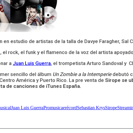
 en estudio de artistas de la talla de Davye Faragher, Sal C
, el rock, el funk y el flamenco de la voz del artista apo
onar a
Juan Luis Guerra
, el trompetista Arturo Sandoval y 
rimer sencillo del álbum
Un Zombie a la Intemperie
debutó co
 Centro América y Puerto Rico. La pre venta de
Sirope se u
ista de canciones de iTunes España.
usical
Juan Luis Guerra
Promusicae
récord
Sebastian Krys
Sirope
Streami