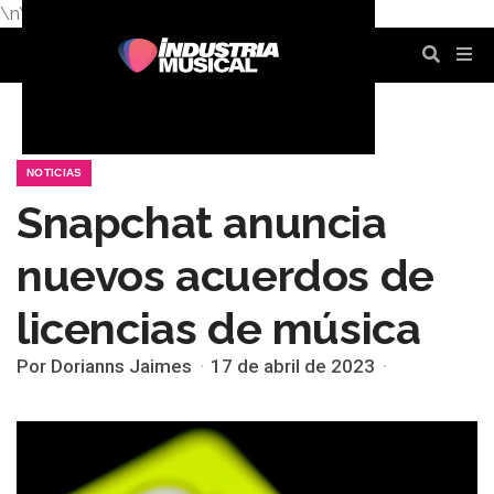
\n
\n
\n
\n
\n
\n
NOTICIAS
Snapchat anuncia
nuevos acuerdos de
licencias de música
Por Dorianns Jaimes
17 de abril de 2023