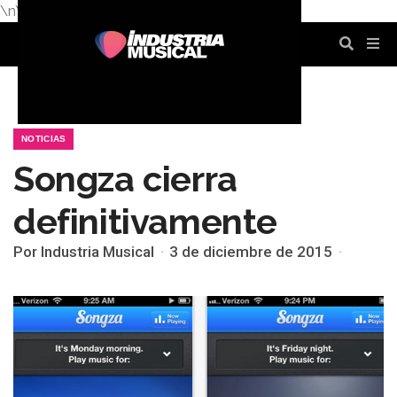
\n
\n
\n
\n
\n
\n
NOTICIAS
Songza cierra
definitivamente
Por Industria Musical
3 de diciembre de 2015