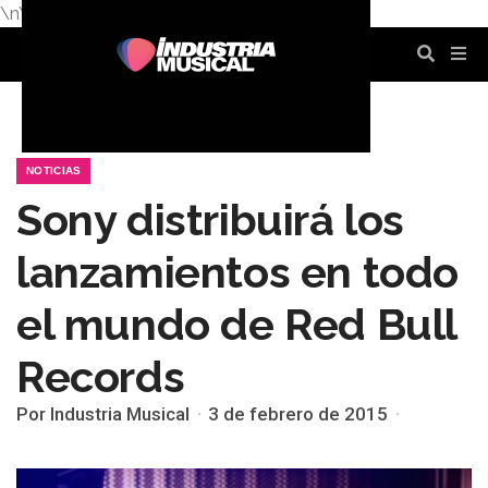
\n
\n
\n
\n
\n
\n
NOTICIAS
Sony distribuirá los
lanzamientos en todo
el mundo de Red Bull
Records
Por Industria Musical
3 de febrero de 2015