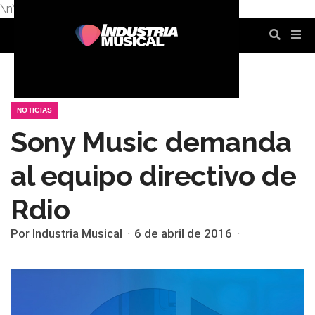
\n
\n
\n
\n
\n
\n
NOTICIAS
Sony Music demanda
al equipo directivo de
Rdio
Por Industria Musical
6 de abril de 2016