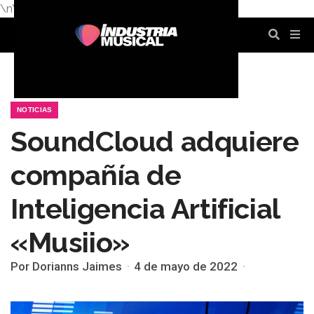
\n
\n
\n
\n
\n
\n
NOTICIAS
SoundCloud adquiere
compañía de
Inteligencia Artificial
«Musiio»
Por Dorianns Jaimes
4 de mayo de 2022