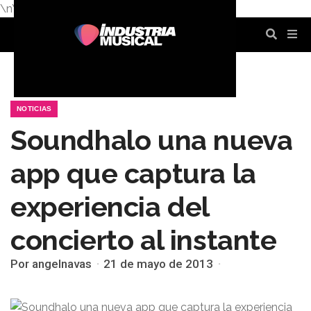
\n
\n
\n
\n
\n
\n
NOTICIAS
Soundhalo una nueva
app que captura la
experiencia del
concierto al instante
Por angelnavas
21 de mayo de 2013