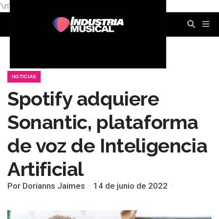
\n
\n
\n
\n
\n
\n
NOTICIAS
Spotify adquiere
Sonantic, plataforma
de voz de Inteligencia
Artificial
Por Dorianns Jaimes
14 de junio de 2022