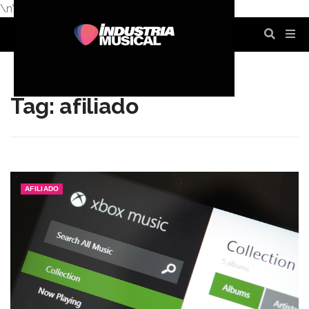
\n
\n
\n
\n
\n
\n
Tag: afiliado
AFILIADO