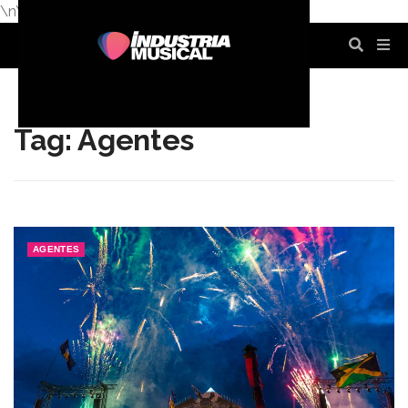
\n
\n
\n
\n
\n
\n
Tag: Agentes
AGENTES