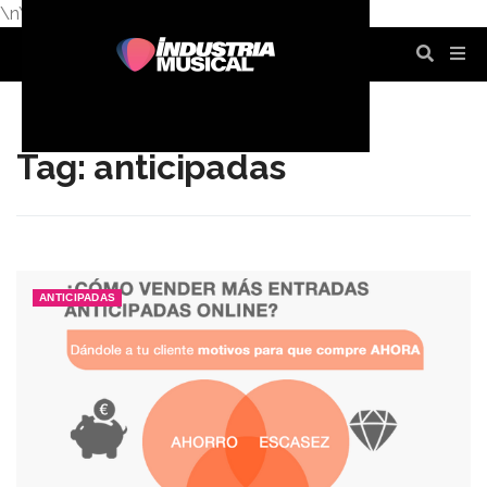
\n
\n
\n
\n
\n
\n
Tag: anticipadas
ANTICIPADAS